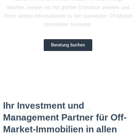
erhalten, werden wir mit größter Diskretion arbeiten und
Ihnen weitere Informationen zu den passenden Off-Market
Immobilien zusenden.
Beratung buchen
nvestment
Ihr Investment und
Management Partner für Off-
Market-Immobilien in allen