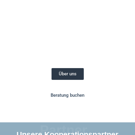
Willkommen bei
Woelfer Real Estate
. Ihr Immobilienbüro in
Düsseldorf.
Unser Kerngeschäft ist es für Sie Off-Market Immobilien-
Investments ausfindig zu machen und komplexe Investment-
Transaktionen für Sie zu übernehmen. Dabei richten wir uns
nicht nur an Privatanleger, sondern auch an Investoren, Family
Offices, Unternehmen und Co.
Über uns
Beratung buchen
Partner
Unsere Kooperationspartner