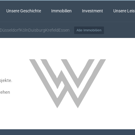
Unsere Geschichte
Immobilien
Investment
Unsere Lei
Düsseldorf
Köln
Duisburg
Krefeld
Essen
Alle Immobilien
jekte.
tehen